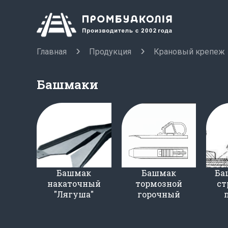
Главная
Продукция
Крановый крепеж
Башмаки
Башмак
Башмак
Ба
накаточный
тормозной
ст
"Лягуша"
горочный