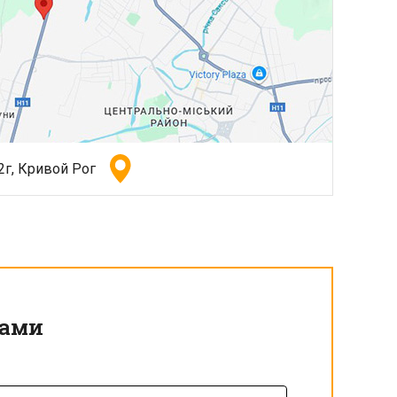
2г, Кривой Рог
Вами