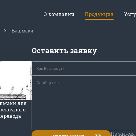
О компании
Продукция
Усл
Башмаки
Оставить заявку
шмаки для
релочного
перевода
Нажимая 