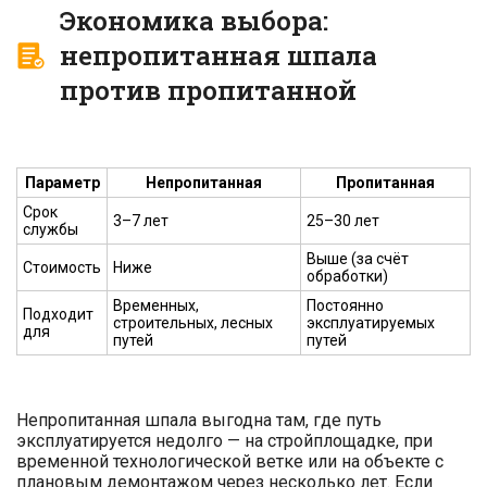
Экономика выбора:
непропитанная шпала
против пропитанной
Параметр
Непропитанная
Пропитанная
Срок
3–7 лет
25–30 лет
службы
Выше (за счёт
Стоимость
Ниже
обработки)
Временных,
Постоянно
Подходит
строительных, лесных
эксплуатируемых
для
путей
путей
Непропитанная шпала выгодна там, где путь
эксплуатируется недолго — на стройплощадке, при
временной технологической ветке или на объекте с
плановым демонтажом через несколько лет. Если