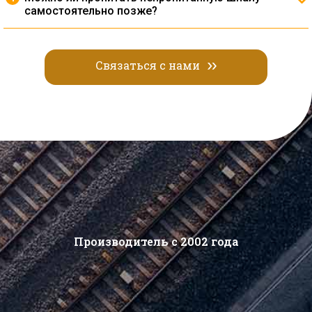
самостоятельно позже?
Заводская автоклавная пропитка обеспечивает
глубокое проникновение антисептика и её
практически невозможно повторить в полевых
условиях с тем же результатом — если планируется
Связаться с нами
длительная эксплуатация, лучше сразу заказывать
пропитанные шпалы.
Производитель с 2002 года