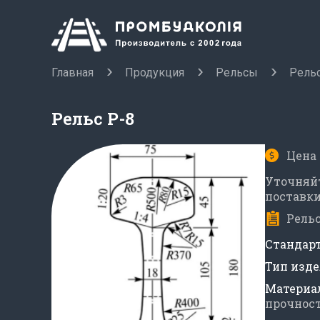
Главная
Продукция
Рельсы
Рель
Рельс Р-8
Цена 
Уточняйт
поставк
Рельс
Стандарт
Тип изде
Материал
прочнос