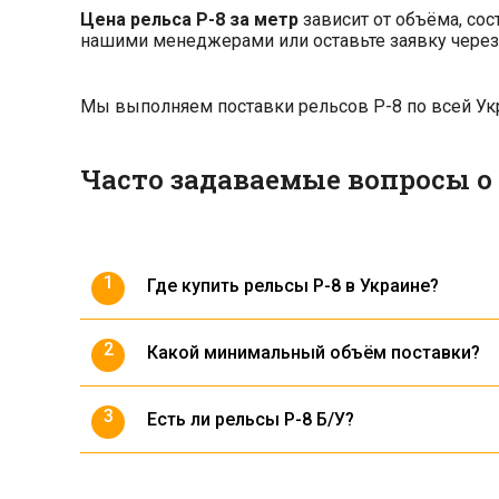
Цена рельса Р-8 за метр
зависит от объёма, сос
нашими менеджерами или оставьте заявку через 
Мы выполняем поставки рельсов Р-8 по всей Укра
Часто задаваемые вопросы о 
Где купить рельсы Р-8 в Украине?
Рельсы Р-8 можно приобрести напрямую у
Какой минимальный объём поставки?
Минимальная партия формируется индивид
Есть ли рельсы Р-8 Б/У?
Да, в наличии имеются восстановленные р