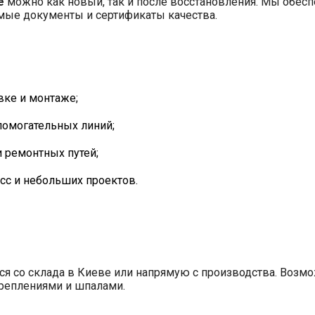
е
можно как новый, так и после восстановления. Мы обесп
мые документы и сертификаты качества.
вке и монтаже;
омогательных линий;
и ремонтных путей;
с и небольших проектов.
я со склада в Киеве или напрямую с производства. Возмо
реплениями и шпалами.