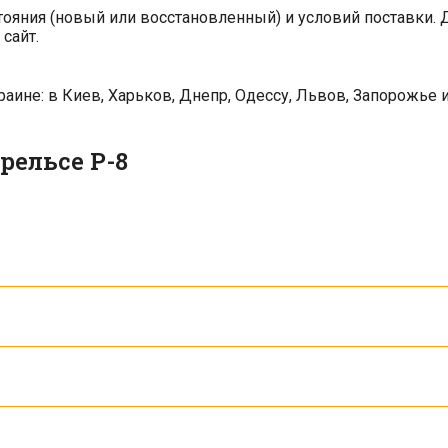
тояния (новый или восстановленный) и условий поставки. 
сайт.
ине: в Киев, Харьков, Днепр, Одессу, Львов, Запорожье и
рельсе Р-8
 производителя или со склада Промбудколия с быстрой дос
уально — мы подбираем оптимальный вариант под конкретн
ельсы Р-8 — уточните доступность при заказе.