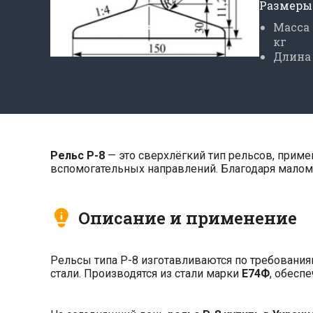
Размеры
Масса 
кг
Длина 
Рельс Р-8
— это сверхлёгкий тип рельсов, приме
вспомогательных направлений. Благодаря малому
Описание и применение
Рельсы типа Р-8 изготавливаются по требовани
стали. Производятся из стали марки
Е74Ф
, обесп