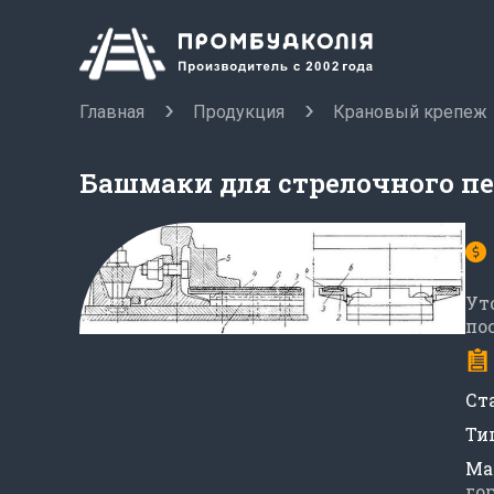
Главная
Продукция
Крановый крепеж
Башмаки для стрелочного пе
Ут
по
Ст
Ти
Ма
го