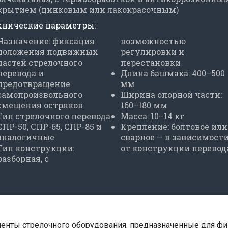
крытием (цинковым или лакокрасочным)
хнические параметры:
Назначение: фиксация
возможностью
положения подвижных
регулировки и
частей стрелочного
перестановки
перевода и
Длина башмака: 400–500
предотвращение
мм
самопроизвольного
Ширина опорной части:
смещения остряков
160–180 мм
Тип стрелочного перевода:
Масса: 10–14 кг
СПР-50, СПР-65, СПР-85 и
Крепление: болтовое или
аналогичные
сварное — в зависимост
Тип конструкции:
от конструкции перевод
разборная, с
енты стрелочного оборудования, предназначенные для фи