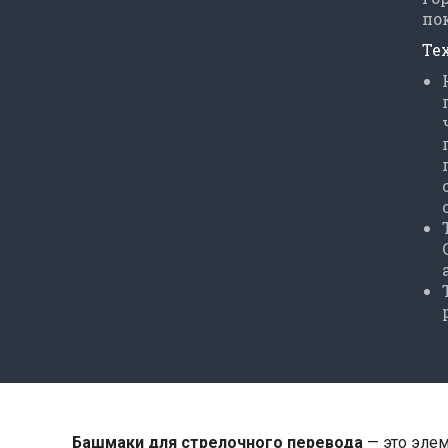
по
Те
Башмаки для стрелочного перевода
— это элем