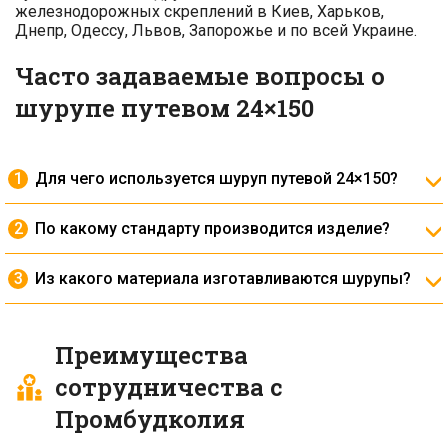
железнодорожных скреплений в Киев, Харьков,
Днепр, Одессу, Львов, Запорожье и по всей Украине.
Часто задаваемые вопросы о
шурупе путевом 24×150
Для чего используется шуруп путевой 24×150?
Он применяется для крепления рельсовой
подкладки к деревянной шпале, обеспечивая
По какому стандарту производится изделие?
надёжное сцепление элементов пути.
Изготавливается по
ДСТУ 809:2017
.
Из какого материала изготавливаются шурупы?
Производятся из конструкционной углеродистой
стали, обеспечивающей высокую прочность и
износостойкость.
Преимущества
сотрудничества с
Промбудколия