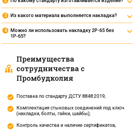
По какому стандарту изготавливается изделие?
стыка.
Накладка производится по
ДСТУ 8848:2019
.
Из какого материала выполняется накладка?
Изготавливается из углеродистой стали
повышенной прочности с термообработкой для
Можно ли использовать накладку 2Р-65 без
увеличения срока службы.
1Р-65?
Нет, для полноценного и прочного стыкового
соединения нужны обе накладки — 1Р-65 и 2Р-65 —
установленные с двух сторон рельса.
Преимущества
Использование только одной накладки не
обеспечит достаточной жёсткости стыка.
сотрудничества с
Промбудколия
Поставка по стандарту ДСТУ 8848:2019;
Комплектация стыковых соединений под ключ
(накладки, болты, гайки, шайбы);
Контроль качества и наличие сертификатов;