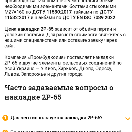
производства. Мы комплектуем поставки всеми
необходимыми элементами: болтами стыковыми
М27×160 по
ДСТУ 11530:2017
, гайками по
ДСТУ
11532:2017
и шайбами по
ДСТУ EN ISO 7089:2022
.
Цена накладки 2Р-65
зависит от объёма партии и
условий поставки. Для расчёта стоимости свяжитесь с
нашими специалистами или оставьте заявку через
сайт.
Компания «Промбудколия» поставляет накладки
2Р-65 и другие элементы рельсовых соединений по
всей Украине — в Киев, Харьков, Днепр, Одессу,
Львов, Запорожье и другие города.
Часто задаваемые вопросы о
накладке 2Р-65
Для чего используется накладка 2Р-65?
Она применяется для соединения рельсов типа Р-65
встык, обеспечивая прочность и устойчивость