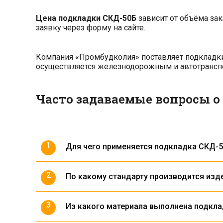
Цена подкладки СКД-50Б
зависит от объёма зак
заявку через форму на сайте.
Компания «Промбудколия» поставляет подкладки 
осуществляется железнодорожным и автотрансп
Часто задаваемые вопросы о
Для чего применяется подкладка СКД-
Подкладка устанавливается под рельсы т
По какому стандарту производится изд
Изготавливается по
ТУ У 30.2-31932840-0
Из какого материала выполнена подкла
Из конструкционной углеродистой стали 