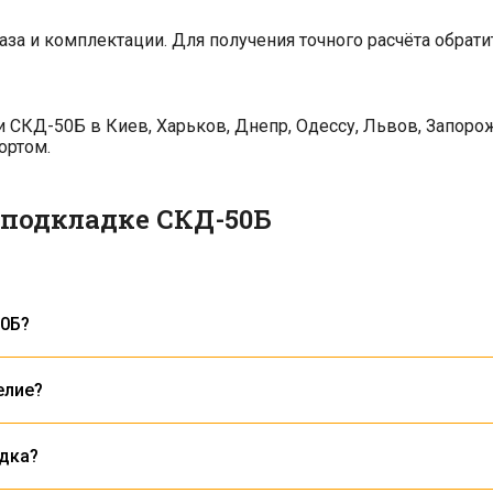
аза и комплектации. Для получения точного расчёта обрат
СКД-50Б в Киев, Харьков, Днепр, Одессу, Львов, Запоро
ортом.
 подкладке СКД-50Б
50Б?
ипа Р-50 для их фиксации к железобетонным шпалам с помо
елие?
02:2021
, соответствующему требованиям Укрзалізниці.
дка?
с возможным нанесением антикоррозионного покрытия.