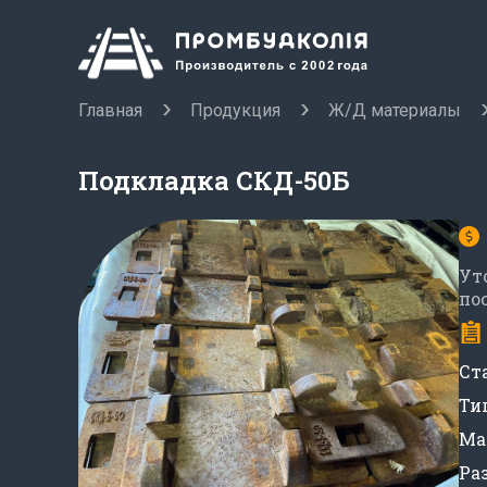
Главная
Продукция
Ж/Д материалы
Подкладка СКД-50Б
Ут
по
Ст
Ти
Ма
Ра