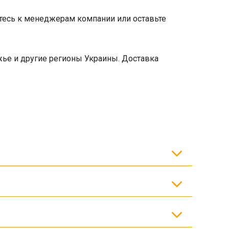
итесь к менеджерам компании или оставьте
жье и другие регионы Украины. Доставка
щью упругих клеммных скреплений.