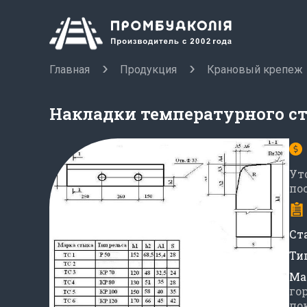
Главная
Продукция
Крановый крепеж
Накладки температурного с
Ут
по
Ст
Ти
Ма
го
по