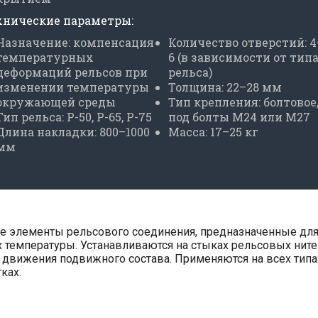
хнические параметры:
Назначение: компенсация
Количество отверстий: 4
температурных
6 (в зависимости от тип
деформаций рельсов при
рельса)
изменении температуры
Толщина: 22–28 мм
окружающей среды
Тип крепления: болтовое
Тип рельса: Р-50, Р-65, Р-75
под болты М24 или М27
Длина накладки: 800–1000
Масса: 17–25 кг
мм
 элементы рельсового соединения, предназначенные для
 температуры. Устанавливаются на стыках рельсовых нит
и движения подвижного состава. Применяются на всех ти
ках.