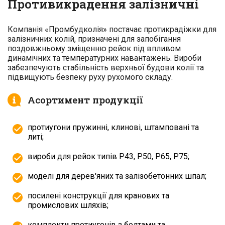
Противикрадення залізничні
Компанія «Промбудколія» постачає протикрадіжки для
залізничних колій, призначені для запобігання
поздовжньому зміщенню рейок під впливом
динамічних та температурних навантажень. Вироби
забезпечують стабільність верхньої будови колії та
підвищують безпеку руху рухомого складу.
Асортимент продукції
протиугони пружинні, клинові, штамповані та
литі;
вироби для рейок типів Р43, Р50, Р65, Р75;
моделі для дерев'яних та залізобетонних шпал;
посилені конструкції для кранових та
промислових шляхів;
комплекти протиугонів з болтами та