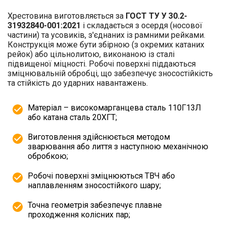
Хрестовина виготовляється за
ГОСТ ТУ У 30.2-
31932840-001:2021
і складається з осердя (носової
частини) та усовиків, з'єднаних із рамними рейками.
Конструкція може бути збірною (з окремих катаних
рейок) або цільнолитою, виконаною із сталі
підвищеної міцності. Робочі поверхні піддаються
зміцнювальній обробці, що забезпечує зносостійкість
та стійкість до ударних навантажень.
Матеріал – високомарганцева сталь 110Г13Л
або катана сталь 20ХГТ;
Виготовлення здійснюється методом
зварювання або лиття з наступною механічною
обробкою;
Робочі поверхні зміцнюються ТВЧ або
наплавленням зносостійкого шару;
Точна геометрія забезпечує плавне
проходження колісних пар;