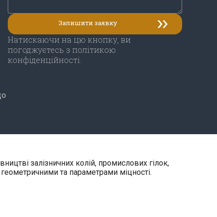
Натискаючи на цю кнопку, ви
погоджуєтесь з політикою
конфіденційності.
до
вництві залізничних колій, промислових гілок,
а геометричними та параметрами міцності.