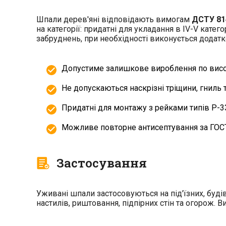
Шпали дерев'яні відповідають вимогам
ДСТУ 81
на категорії: придатні для укладання в IV-V катег
забруднень, при необхідності виконується додат
Допустиме залишкове вироблення по висот
Не допускаються наскрізні тріщини, гниль 
Придатні для монтажу з рейками типів Р-33,
Можливе повторне антисептування за ГОСТ
Застосування
Уживані шпали застосовуються на під'їзних, буді
настилів, риштовання, підпірних стін та огорож