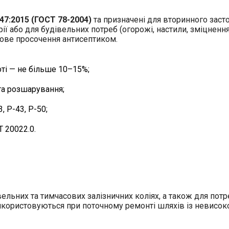
47:2015 (ГОСТ 78-2004)
та призначені для вторинного заст
орії або для будівельних потреб (огорожі, настили, зміцнен
кове просочення антисептиком.
і — не більше 10–15%;
та розшарування;
 Р-43, Р-50;
 20022.0.
вельних та тимчасових залізничних коліях, а також для пот
. Використовуються при поточному ремонті шляхів із невис