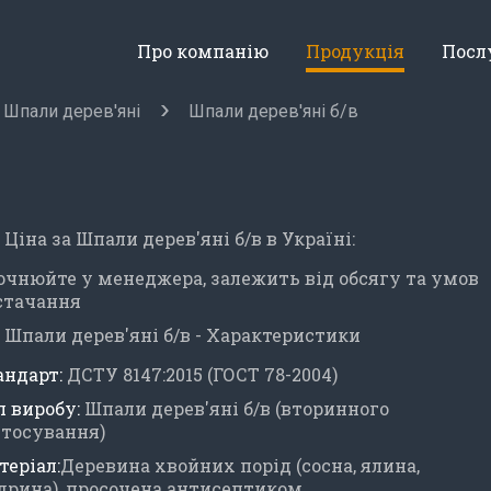
Про компанію
Продукція
Посл
Шпали дерев'яні
Шпали дерев'яні б/в
Ціна за Шпали дерев'яні б/в в Україні:
очнюйте у менеджера, залежить від обсягу та умов
стачання
Шпали дерев'яні б/в - Характеристики
андарт:
ДСТУ 8147:2015 (ГОСТ 78-2004)
п виробу:
Шпали дерев'яні б/в (вторинного
стосування)
теріал:
Деревина хвойних порід (сосна, ялина,
дрина), просочена антисептиком