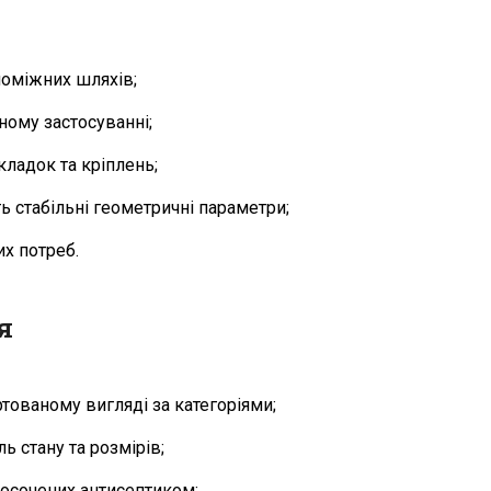
поміжних шляхів;
ному застосуванні;
ладок та кріплень;
ь стабільні геометричні параметри;
их потреб.
я
ртованому вигляді за категоріями;
ь стану та розмірів;
осочених антисептиком;