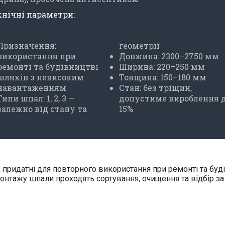
хнічні параметри:
Призначення:
геометрії
використання при
Довжина: 2300–2750 мм
ремонті та будівництві
Ширина: 220–250 мм
шляхів з невисоким
Товщина: 150–180 мм
навантаженням
Стан: без тріщин,
Типи шпал: 1, 2, 3 —
допустиме вироблення 
залежно від стану та
15%
 придатні для повторного використання при ремонті та буді
монтажу шпали проходять сортування, очищення та відбір з