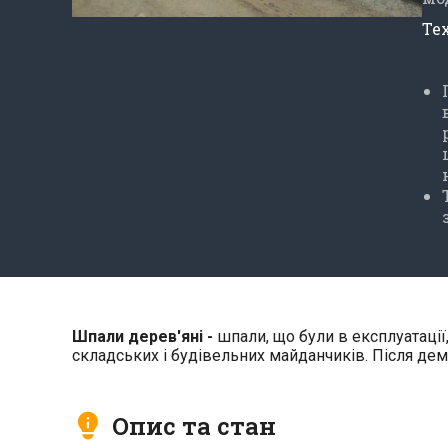
Те
Шпали дерев'яні -
шпали, що були в експлуатації,
складських і будівельних майданчиків. Після де
Опис та стан