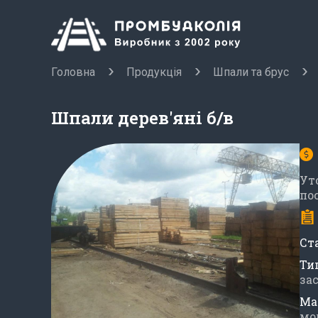
Головна
Продукція
Шпали та брус
Шпали дерев'яні б/в
Ут
по
Ст
Ти
за
Ма
мо