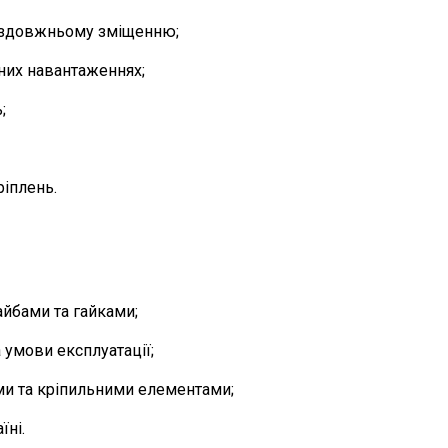
 поздовжньому зміщенню;
йних навантаженнях;
;
ріплень.
йбами та гайками;
 умови експлуатації;
ми та кріпильними елементами;
їні.