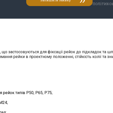
політико
, що застосовуються для фіксації рейок до підкладок та ш
мання рейки в проектному положенні, стійкість колії та зн
 рейок типів Р50, Р65, Р75;
М24;
пал;