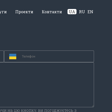
уги
Проекти
Контакти
UA
RU
EN
чи на цю кнопку, ви погоджуєтесь з