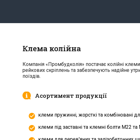
Клема колійна
Компанія «Промбудколія» постачає колійні клеми
рейкових скріплень та забезпечують надійне утри
поїздів.
Асортимент продукції
клеми пружинні, жорсткі та комбіновані для
клеми під заставні та клемні болти М22 та 
клеми для дерев'яних та залізобетонних ш