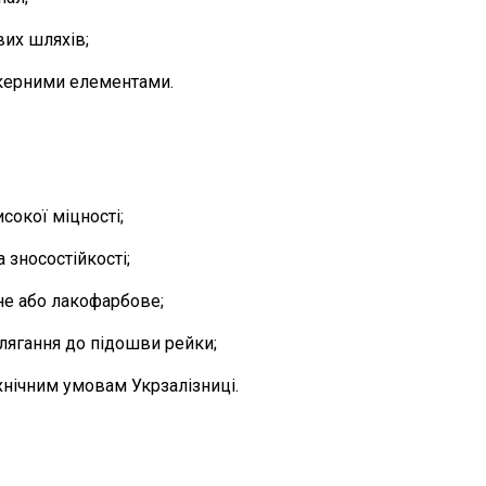
вих шляхів;
нкерними елементами.
сокої міцності;
 зносостійкості;
не або лакофарбове;
илягання до підошви рейки;
хнічним умовам Укрзалізниці.