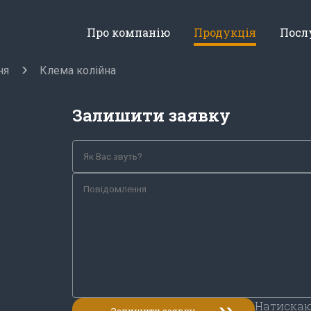
Про компанію
Продукція
Посл
ня
Клема колійна
Залишити заявку
Натискаю