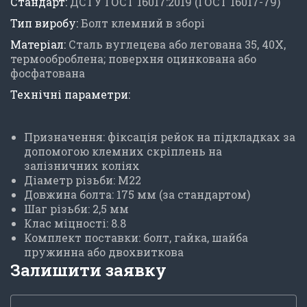
Стандарт:
ДСТУ ГОСТ 16017:2019 (ГОСТ 16017-79)
Тип виробу:
Болт клемний в зборі
Матеріал:
Сталь вуглецева або легована 35, 40Х,
термооброблена; поверхня оцинкована або
фосфатована
Технічні параметри:
Призначення: фіксація рейок на підкладках за
допомогою клемних скріплень на
залізничних коліях
Діаметр різьби: М22
Довжина болта: 175 мм (за стандартом)
Шаг різьби: 2,5 мм
Клас міцності: 8.8
Комплект поставки: болт, гайка, шайба
пружинна або двохвиткова
Залишити заявку