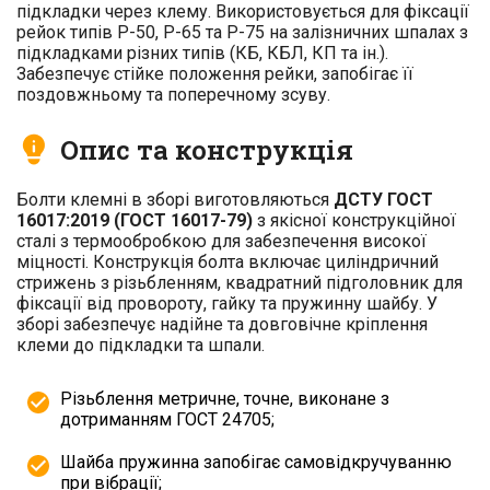
підкладки через клему. Використовується для фіксації
рейок типів Р-50, Р-65 та Р-75 на залізничних шпалах з
підкладками різних типів (КБ, КБЛ, КП та ін.).
Забезпечує стійке положення рейки, запобігає її
поздовжньому та поперечному зсуву.
Опис та конструкція
Болти клемні в зборі виготовляються
ДСТУ ГОСТ
16017:2019 (ГОСТ 16017-79)
з якісної конструкційної
сталі з термообробкою для забезпечення високої
міцності. Конструкція болта включає циліндричний
стрижень з різьбленням, квадратний підголовник для
фіксації від провороту, гайку та пружинну шайбу. У
зборі забезпечує надійне та довговічне кріплення
клеми до підкладки та шпали.
Різьблення метричне, точне, виконане з
дотриманням ГОСТ 24705;
Шайба пружинна запобігає самовідкручуванню
при вібрації;